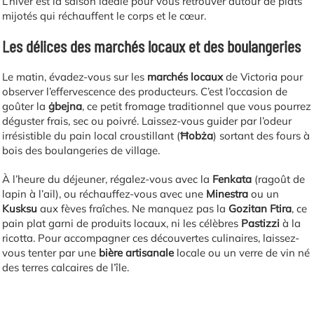
L’hiver est la saison idéale pour vous retrouver autour de plats
mijotés qui réchauffent le corps et le cœur.
Les délices des marchés locaux et des boulangeries
Le matin, évadez-vous sur les
marchés locaux
de Victoria pour
observer l’effervescence des producteurs. C’est l’occasion de
goûter la
ġbejna
, ce petit fromage traditionnel que vous pourrez
déguster frais, sec ou poivré. Laissez-vous guider par l’odeur
irrésistible du pain local croustillant (
Ħobża
) sortant des fours à
bois des boulangeries de village.
À l’heure du déjeuner, régalez-vous avec la
Fenkata
(ragoût de
lapin à l’ail), ou réchauffez-vous avec une
Minestra
ou un
Kusksu
aux fèves fraîches. Ne manquez pas la
Gozitan Ftira
, ce
pain plat garni de produits locaux, ni les célèbres
Pastizzi
à la
ricotta. Pour accompagner ces découvertes culinaires, laissez-
vous tenter par une
bière artisanale
locale ou un verre de vin né
des terres calcaires de l’île.