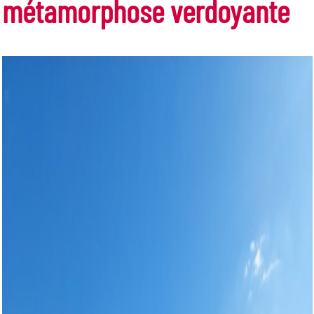
métamorphose verdoyante