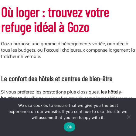
Où loger : trouvez votre
refuge idéal à Gozo
Gozo propose une gamme d’hébergements variée, adaptée à
tous les budgets, où l’accueil chaleureux compense largement la
fraîcheur hivernale.
Le confort des hôtels et centres de bien-être
Si vous préférez les prestations plus classiques,
les hôtels-
boutiques
de village ou les plus grands complexes côtiers vous
accueillent dans des chambres confortables et chauffées. L’atout
We use cookies to ensure that we give you the best
majeur en cette saison reste l’accès aux
centres de spa
et aux
experience on our website. If you continue to use this site we
piscines couvertes. Que vous choisissiez un petit B&B familial
will assume that you are happy with it.
ou un hôtel avec sauna et soins locaux, ces havres de douceur
Ok
transforment chaque fin de journée en une parenthèse