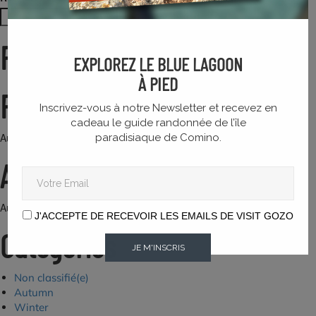
Rechercher
Recent Posts
EXPLOREZ LE BLUE LAGOON
À PIED
Recent Comments
Inscrivez-vous à notre Newsletter et recevez en
cadeau le guide randonnée de l’île
Aucun commentaire à afficher.
paradisiaque de Comino.
Archives
Aucune archive à afficher.
J'ACCEPTE DE RECEVOIR LES EMAILS DE VISIT GOZO
Categories
JE M'INSCRIS
Non classifié(e)
Autumn
Winter