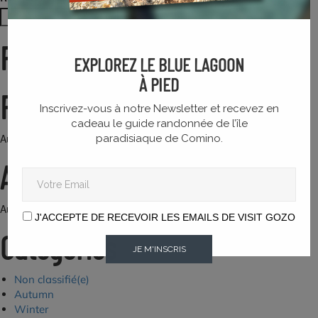
Rechercher
Recent Posts
EXPLOREZ LE BLUE LAGOON
À PIED
Recent Comments
Inscrivez-vous à notre Newsletter et recevez en
cadeau le guide randonnée de l’île
Aucun commentaire à afficher.
paradisiaque de Comino.
Archives
Aucune archive à afficher.
J'ACCEPTE DE RECEVOIR LES EMAILS DE VISIT GOZO
Categories
JE M'INSCRIS
Non classifié(e)
Autumn
Winter